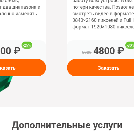
ю связь,
работу всех устройств без
 два диапазона и
потери качества. Позволяе
алённо изменять
смотреть видео в формате
3840×2160 пикселей и Full 
формат 1920×1080 пикселе
-25%
-30
00 ₽
4800 ₽
6900
казать
Заказать
Дополнительные услуги