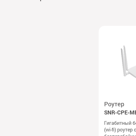
Роутер
SNR-CPE-ME
Гигабитный б
(wi-fi) роутер