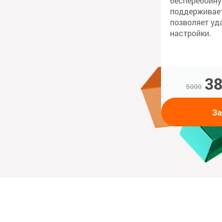
бесперебойну
поддерживает
позволяет уд
настройки.
38
5000
За