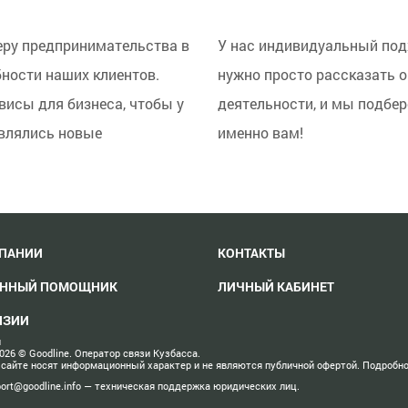
еру предпринимательства в
У нас индивидуальный под
бности наших клиентов.
нужно просто рассказать о
исы для бизнеса, чтобы у
деятельности, и мы подбе
являлись новые
именно вам!
МПАНИИ
КОНТАКТЫ
ЕННЫЙ ПОМОЩНИК
ЛИЧНЫЙ КАБИНЕТ
НЗИИ
н
2026 ©
Goodline. Оператор связи Кузбасса.
 сайте носят информационный характер и не являются публичной офертой. Подробн
ort@goodline.info — техническая поддержка юридических лиц.