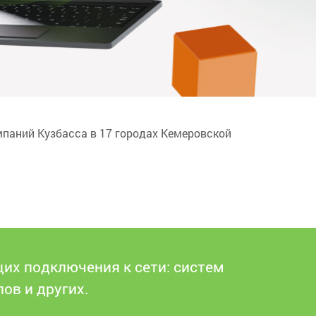
мпаний Кузбасса в 17 городах Кемеровской
их подключения к сети: систем
ов и других.